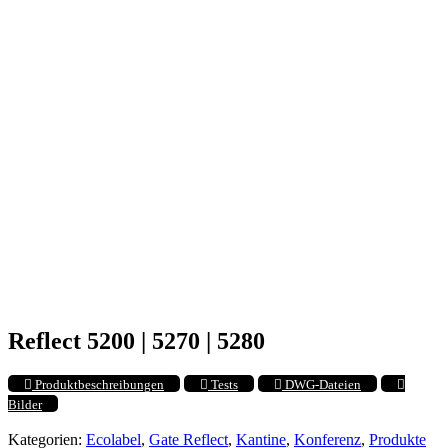
Reflect 5200 | 5270 | 5280
Produktbeschreibungen
Tests
DWG-Dateien
Bilder
Kategorien:
Ecolabel
,
Gate Reflect
,
Kantine
,
Konferenz
,
Produkte