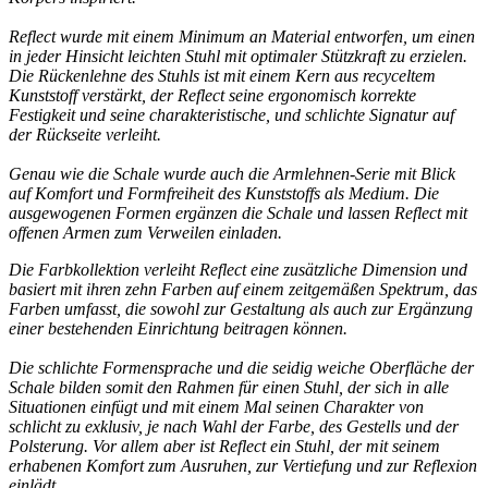
Reflect wurde mit einem Minimum an Material entworfen, um einen
in jeder Hinsicht leichten Stuhl mit optimaler Stützkraft zu erzielen.
Die Rückenlehne des Stuhls ist mit einem Kern aus recyceltem
Kunststoff verstärkt, der Reflect seine ergonomisch korrekte
Festigkeit und seine charakteristische,
und schlichte Signatur auf
der Rückseite verleiht.
Genau wie die Schale wurde auch die Armlehnen-Serie mit Blick
auf Komfort und
Formfreiheit des Kunststoffs als Medium. Die
ausgewogenen Formen ergänzen die Schale und lassen Reflect mit
offenen Armen zum Verweilen einladen.
Die Farbkollektion verleiht Reflect eine zusätzliche Dimension und
basiert mit ihren zehn Farben auf einem zeitgemäßen Spektrum, das
Farben umfasst, die sowohl zur Gestaltung als auch zur Ergänzung
einer bestehenden Einrichtung beitragen können.
Die schlichte Formensprache und die seidig weiche Oberfläche der
Schale bilden somit den Rahmen für einen Stuhl, der sich in alle
Situationen einfügt und mit einem Mal seinen Charakter von
schlicht zu
exklusiv, je nach Wahl der Farbe, des Gestells und der
Polsterung. Vor allem aber ist Reflect ein Stuhl, der mit seinem
erhabenen Komfort zum Ausruhen, zur Vertiefung und zur Reflexion
einlädt.