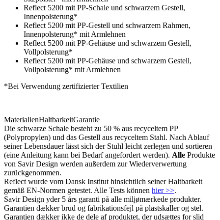
Reflect 5200 mit PP-Schale und schwarzem Gestell,
Innenpolsterung*
Reflect 5200 mit PP-Gestell und schwarzem Rahmen,
Innenpolsterung* mit Armlehnen
Reflect 5200 mit PP-Gehäuse und schwarzem Gestell,
Vollpolsterung*
Reflect 5200 mit PP-Gehäuse und schwarzem Gestell,
Vollpolsterung* mit Armlehnen
*Bei Verwendung zertifizierter Textilien
Materialien
Haltbarkeit
Garantie
Die schwarze Schale besteht zu 50 % aus recyceltem PP
(Polypropylen) und das Gestell aus recyceltem Stahl. Nach Ablauf
seiner Lebensdauer lässt sich der Stuhl leicht zerlegen und sortieren
(eine Anleitung kann bei Bedarf angefordert werden).
Alle
Produkte
von Savir Design werden außerdem zur Wiederverwertung
zurückgenommen.
Reflect wurde vom Dansk Institut hinsichtlich seiner Haltbarkeit
gemäß EN-Normen getestet. Alle Tests können
hier >>
.
Savir Design yder 5 års garanti på alle miljømærkede produkter.
Garantien dækker brud og fabrikationsfejl på plastskaller og stel.
Garantien dækker ikke de dele af produktet, der udsættes for slid