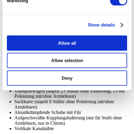
Marketing
Stellfarben, Option
Show details
Optionen
Allow all
Griffmulde an schwarzen Schalen – andere Farben auf
Anfrage (nur für Stühle ohne Polsterung oder mit
Sitzpolsterung erhältlich)
Allow selection
Drehbare Schreibplatte aus anthrazitfarbenem Kunststoff
Stuhlaufhängung, 4 Stühle (für Concept-Tisch und Concept-
Klapptisch 140×80 cm)
Deny
Stuhlaufhängung, 6 Stühle (für Concept-Tisch und Concept-
Klapptisch 180×80 cm)
Transportwagen (stapelt 25 Stühle ohne Polsterung, 15 mit
Polsterung mit/ohne Armlehnen)
Sackkarre (stapelt 8 Stühle ohne Polsterung mit/ohne
Armlehnen)
Akustikdämpfende Schuhe mit Filz
Aufgeschweißte Kupplungshalterung (nur für Stuhl ohne
Armlehnen, nur in Chrom)
Vertikale Kanalnähte