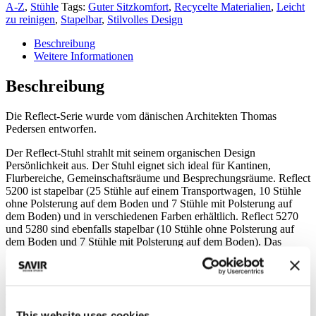
A-Z
,
Stühle
Tags:
Guter Sitzkomfort
,
Recycelte Materialien
,
Leicht
zu reinigen
,
Stapelbar
,
Stilvolles Design
Beschreibung
Weitere Informationen
Beschreibung
Die Reflect-Serie wurde vom dänischen Architekten Thomas
Pedersen entworfen.
Der Reflect-Stuhl strahlt mit seinem organischen Design
Persönlichkeit aus. Der Stuhl eignet sich ideal für Kantinen,
Flurbereiche, Gemeinschaftsräume und Besprechungsräume. Reflect
5200 ist stapelbar (25 Stühle auf einem Transportwagen, 10 Stühle
ohne Polsterung auf dem Boden und 7 Stühle mit Polsterung auf
dem Boden) und in verschiedenen Farben erhältlich. Reflect 5270
und 5280 sind ebenfalls stapelbar (10 Stühle ohne Polsterung auf
dem Boden und 7 Stühle mit Polsterung auf dem Boden). Das
Gestell ist in Chrom oder pulverbeschichtet in passenden Farben
erhältlich. Der Reflect-Stuhl wird mit besonderer Rücksicht auf die
Umwelt hergestellt. Die schwarzen und grauen Schalen bestehen
aus recyceltem Polypropylengranulat. Das Gestell besteht zu 95 %
aus recyceltem Stahl. Alle Kunststoff- und Gestellteile sind aus
This website uses cookies