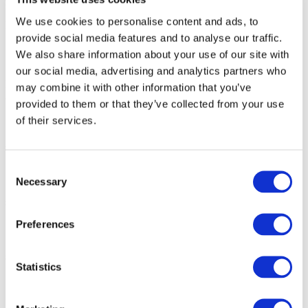
recycelbaren Materialien hergestellt.
We use cookies to personalise content and ads, to
Reflect 5270 und 5280 sind jeweils ein Theken- und ein Bar-
Modell.
provide social media features and to analyse our traffic.
We also share information about your use of our site with
our social media, advertising and analytics partners who
Reflect 5200 ist mit dem EU-Umweltzeichen „Blume“
may combine it with other information that you’ve
ausgezeichnet. Mehr dazu
hier >>
provided to them or that they’ve collected from your use
of their services.
Schalenfarben, Standard
Consent
Necessary
Selection
Schalenfarben, Optionen
Preferences
Stellfarben, Standard
Statistics