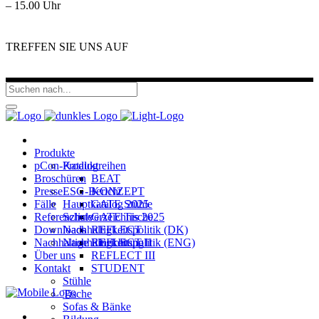
– 15.00 Uhr
TREFFEN SIE UNS AUF
Produkte
pCon-Katalog
Produktreihen
Broschüren
BEAT
Presse
ESG-Bericht
KONZEPT
Fälle
Hauptkatalog 2025
GATE Stühle
Referenzliste
Schulverzeichnis 2025
GATE Tische
Downloads
Nachhaltigkeitspolitik (DK)
REFLECT
Nachhaltige Einrichtung
Nachhaltigkeitspolitik (ENG)
REFLECT II
Über uns
REFLECT III
Kontakt
STUDENT
Stühle
Tische
Sofas & Bänke