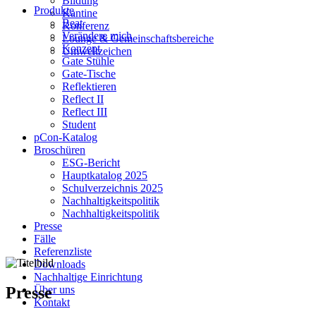
Bildung
Produkte
Kantine
Beat
Konferenz
Verändere mich
Lounge & Gemeinschaftsbereiche
Konzept
Umweltzeichen
Gate Stühle
Gate-Tische
Reflektieren
Reflect II
Reflect III
Student
pCon-Katalog
Broschüren
ESG-Bericht
Hauptkatalog 2025
Schulverzeichnis 2025
Nachhaltigkeitspolitik
Nachhaltigkeitspolitik
Presse
Fälle
Referenzliste
Downloads
Nachhaltige Einrichtung
Presse
Über uns
Kontakt