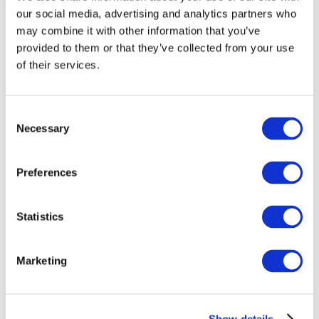
NEWSLETTER
our social media, advertising and analytics partners who
may combine it with other information that you’ve
provided to them or that they’ve collected from your use
of their services.
Links
Consent
Necessary
Selection
Neue Zusammenarbeit mit führender Trendagentur (Januar 2024)
Erweiterung des Sortiments mit Umweltzeichen (Mai 2023)
Preferences
GATE REFLECT Shell Colors (Februar 2023)
GATE-Konferenzvorsitzende (Januar 2023)
Statistics
GATE REFLECT 5000 mit Rollen (November 2022)
GATE REFLECT mit Holzbeinen (September 2022)
Marketing
Fotoshooting 2022
EU-Umweltzeichen (Juni 2021)
Show details