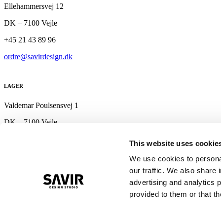
Ellehammersvej 12
DK – 7100 Vejle
+45 21 43 89 96
ordre@savirdesign.dk
LAGER
Valdemar Poulsensvej 1
DK – 7100 Vejle
+ 45 22 60 89 96
This website uses cookie
lager@savirdesign.dk
We use cookies to personal
our traffic. We also share 
Wir unterstützen
advertising and analytics 
provided to them or that th