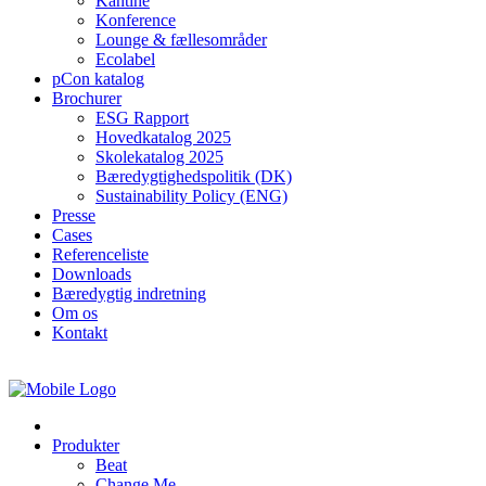
Kantine
Konference
Lounge & fællesområder
Ecolabel
pCon katalog
Brochurer
ESG Rapport
Hovedkatalog 2025
Skolekatalog 2025
Bæredygtighedspolitik (DK)
Sustainability Policy (ENG)
Presse
Cases
Referenceliste
Downloads
Bæredygtig indretning
Om os
Kontakt
Produkter
Beat
Change Me