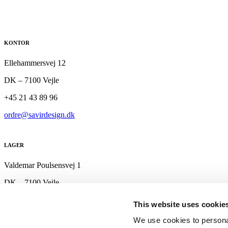
KONTOR
Ellehammersvej 12
DK – 7100 Vejle
+45 21 43 89 96
ordre@savirdesign.dk
LAGER
Valdemar Poulsensvej 1
DK – 7100 Vejle
+ 45 22 60 89 96
This website uses cookie
lager@savirdesign.dk
We use cookies to personal