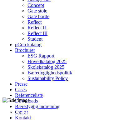
Concept
Gate stole
Gate borde
Reflect
Reflect II
Reflect III
Student
pCon katalog
Brochurer
ESG Rapport
Hovedkatalog 2025
Skolekatalog 2025
Bæredygtighedspolitik
Sustainability Policy
Presse
Cases
Referenceliste
Downloads
Bæredygtig indretning
FOF Roskilde
Om os
Kontakt