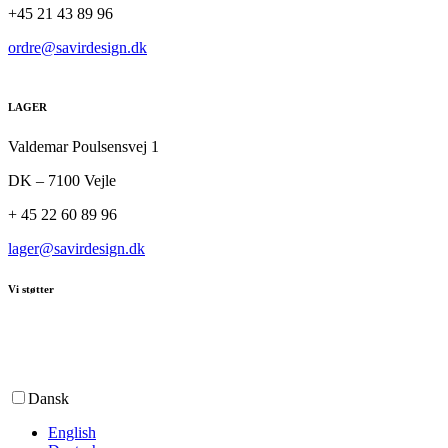
+45 21 43 89 96
ordre@savirdesign.dk
LAGER
Valdemar Poulsensvej 1
DK – 7100 Vejle
+ 45 22 60 89 96
lager@savirdesign.dk
Vi støtter
Dansk
English