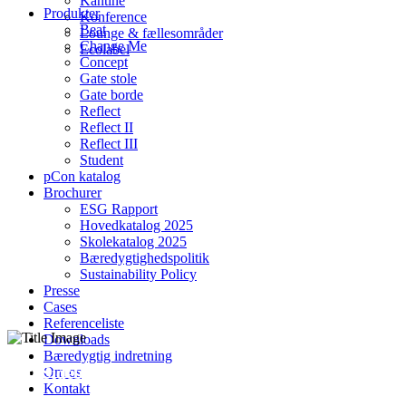
Kantine
Produkter
Konference
Beat
Lounge & fællesområder
Change Me
Ecolabel
Concept
Gate stole
Gate borde
Reflect
Reflect II
Reflect III
Student
pCon katalog
Brochurer
ESG Rapport
Hovedkatalog 2025
Skolekatalog 2025
Bæredygtighedspolitik
Sustainability Policy
Presse
Cases
Referenceliste
Downloads
Bæredygtig indretning
Left Sidebar
Om os
Kontakt