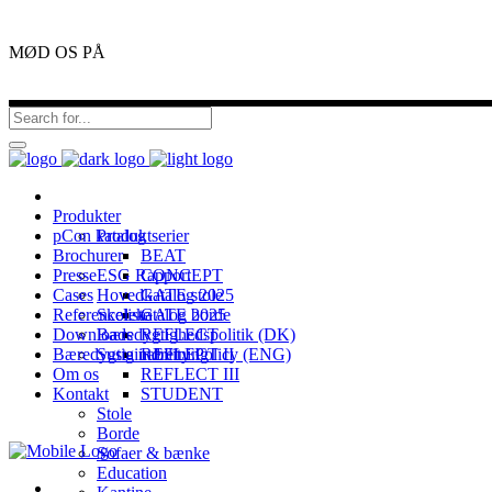
MØD OS PÅ
Produkter
pCon katalog
Produktserier
Brochurer
BEAT
Presse
ESG Rapport
CONCEPT
Cases
Hovedkatalog 2025
GATE stole
Referenceliste
Skolekatalog 2025
GATE borde
Downloads
Bæredygtighedspolitik (DK)
REFLECT
Bæredygtig indretning
Sustainability Policy (ENG)
REFLECT II
Om os
REFLECT III
Kontakt
STUDENT
Stole
Borde
Sofaer & bænke
Education